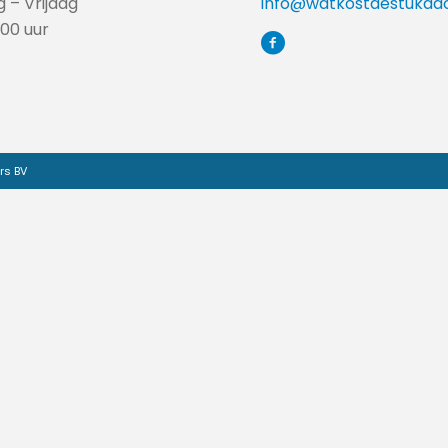
 – Vrijdag
info@watkostdestukado
:00 uur
rs BV