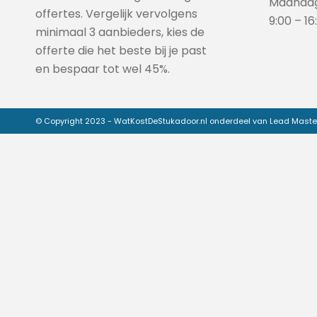
Maandag
offertes. Vergelijk vervolgens
9:00 – 16
minimaal 3 aanbieders, kies de
offerte die het beste bij je past
en bespaar tot wel 45%.
© Copyright 2023 - WatKostDeStukadoor.nl onderdeel van Lead Maste