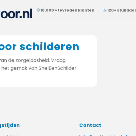
10.000 + tevreden klanten
120+ stukado
oor schilderen
van de zorgeloosheid. Vraag
n het gemak van SnelEenSchilder.
stijden
Contact