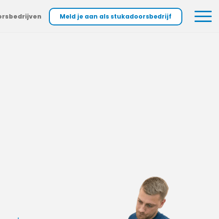
orsbedrijven
Meld je aan als stukadoorsbedrijf