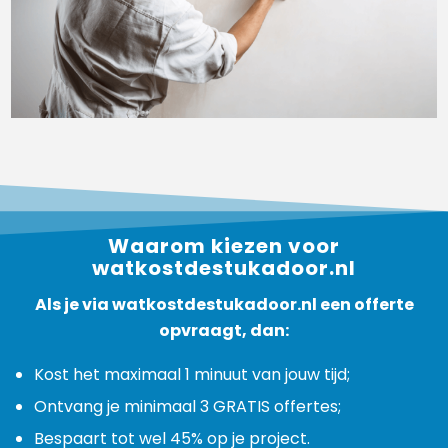
Waarom kiezen voor
watkostdestukadoor.nl
Als je via watkostdestukadoor.nl een offerte
opvraagt, dan:
Kost het maximaal 1 minuut van jouw tijd;
Ontvang je minimaal 3 GRATIS offertes;
Bespaart tot wel 45% op je project.