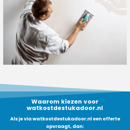
Waarom kiezen voor
watkostdestukadoor.nl
Als je via watkostdestukadoor.nl een offerte
opvraagt, dan: