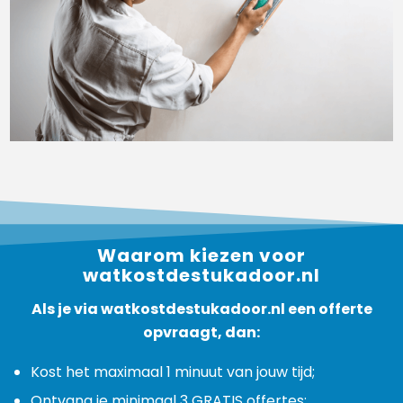
Waarom kiezen voor
watkostdestukadoor.nl
Als je via watkostdestukadoor.nl een offerte
opvraagt, dan:
Kost het maximaal 1 minuut van jouw tijd;
Ontvang je minimaal 3 GRATIS offertes;