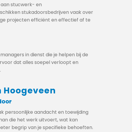
a aan stucwerk- en
chikken stukadoorsbedrijven vaak over
 projecten efficiënt en effectief af te
nagers in dienst die je helpen bij de
ervoor dat alles soepel verloopt en
.
in Hoogeveen
door
k persoonlijke aandacht en toewijding
man die het werk uitvoert, wat kan
ter begrip van je specifieke behoeften.