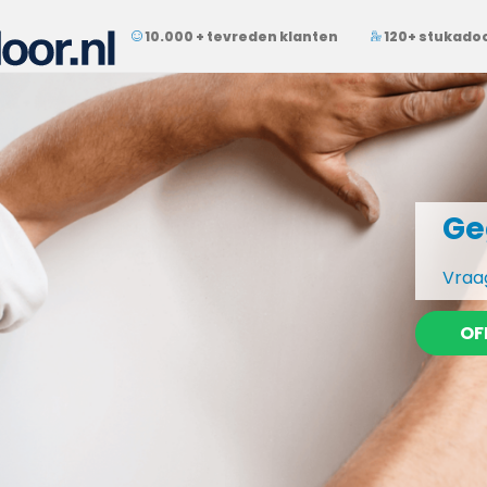
10.000 + tevreden klanten
120+ stukado
Ge
Vraag
OF