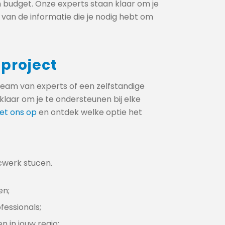
n budget. Onze experts staan klaar om je
n van de informatie die je nodig hebt om
 project
 team van experts of een zelfstandige
laar om je te ondersteunen bij elke
et ons op
en ontdek welke optie het
cwerk stucen.
en;
fessionals;
n in jouw regio;