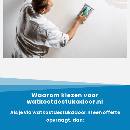
Waarom kiezen voor
watkostdestukadoor.nl
Als je via watkostdestukadoor.nl een offerte
opvraagt, dan: