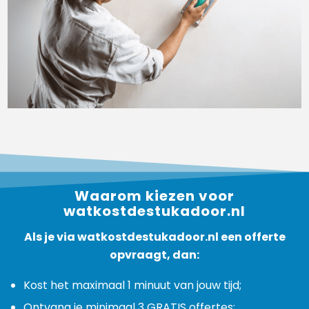
Waarom kiezen voor
watkostdestukadoor.nl
Als je via watkostdestukadoor.nl een offerte
opvraagt, dan:
Kost het maximaal 1 minuut van jouw tijd;
Ontvang je minimaal 3 GRATIS offertes;