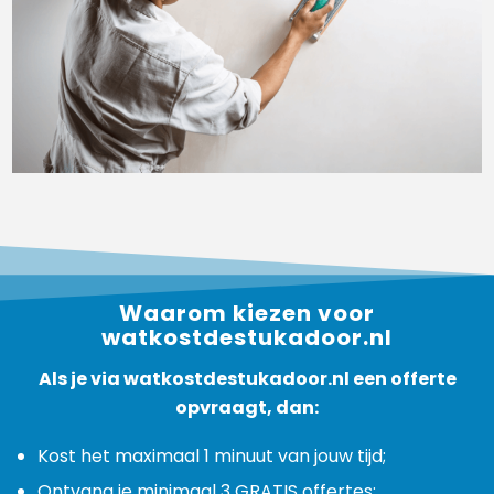
Waarom kiezen voor
watkostdestukadoor.nl
Als je via watkostdestukadoor.nl een offerte
opvraagt, dan:
Kost het maximaal 1 minuut van jouw tijd;
Ontvang je minimaal 3 GRATIS offertes;