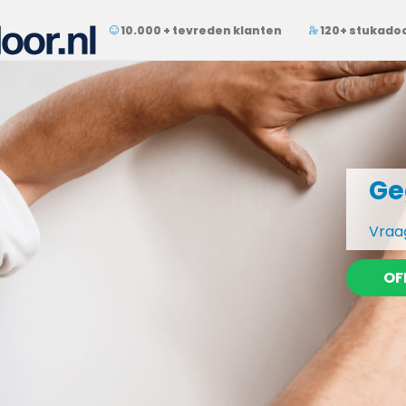
10.000 + tevreden klanten
120+ stukado
Ge
Vraag
OF