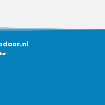
adoor.nl
dan: