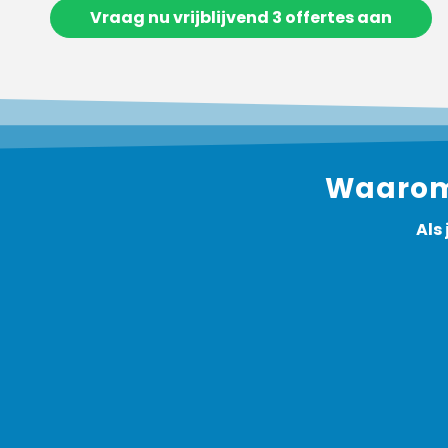
Vraag nu vrijblijvend 3 offertes aan
Waarom 
Als